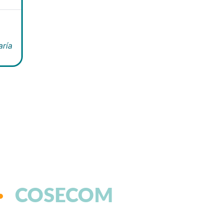
aría
COSECOM