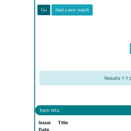
Start a new search
Results 1-1 
Item hits:
Issue
Title
Date