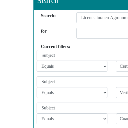
Search
Search:
for
Current filters: