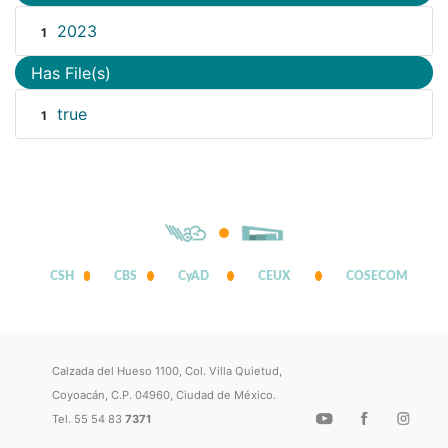
2023
1
Has File(s)
true
1
CSH
CBS
CyAD
CEUX
COSECOM
Calzada del Hueso 1100, Col. Villa Quietud,
Coyoacán, C.P. 04960, Ciudad de México.
Tel. 55 54 83
7371