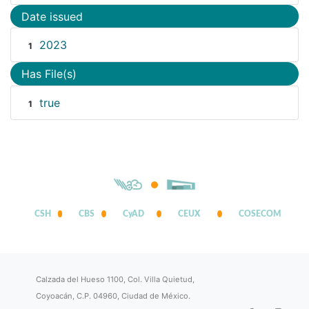
Date issued
2023
1
Has File(s)
true
1
CSH
CBS
CyAD
CEUX
COSECOM
Calzada del Hueso 1100, Col. Villa Quietud,
Coyoacán, C.P. 04960, Ciudad de México.