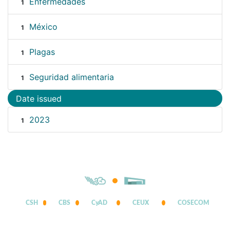
Enfermedades
1
México
1
Plagas
1
Seguridad alimentaria
1
Date issued
2023
1
CSH
CBS
CyAD
CEUX
COSECOM