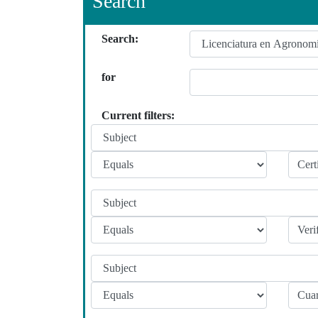
Search
Search:
for
Current filters: