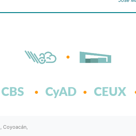
CBS
CyAD
CEUX
d, Coyoacán,