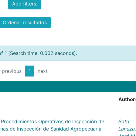
Add filters:
Ordenar resultados
of 1 (Search time: 0.002 seconds).
previous
1
next
Author
s Procedimientos Operativos de Inspección de
Soto
cinas de Inspección de Sanidad Agropecuaria
Lanuza,
José M