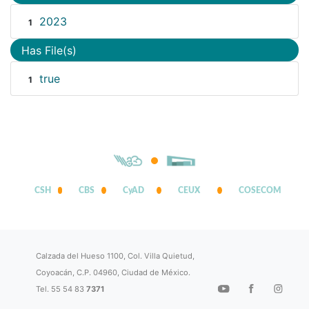
2023
1
Has File(s)
true
1
CSH
CBS
CyAD
CEUX
COSECOM
Calzada del Hueso 1100, Col. Villa Quietud,
Coyoacán, C.P. 04960, Ciudad de México.
Tel. 55 54 83
7371