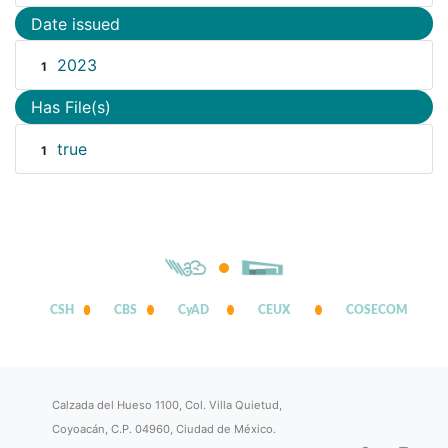
Date issued
2023
1
Has File(s)
true
1
CSH
CBS
CyAD
CEUX
COSECOM
Calzada del Hueso 1100, Col. Villa Quietud,
Coyoacán, C.P. 04960, Ciudad de México.