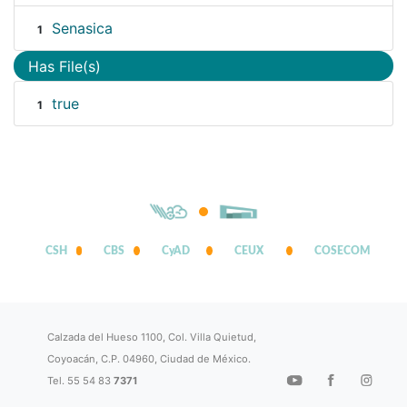
Senasica
1
Has File(s)
true
1
CSH
CBS
CyAD
CEUX
COSECOM
Calzada del Hueso 1100, Col. Villa Quietud,
Coyoacán, C.P. 04960, Ciudad de México.
Tel. 55 54 83
7371