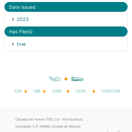
Date issued
2023
1
Has File(s)
true
1
CSH
CBS
CyAD
CEUX
COSECOM
Calzada del Hueso 1100, Col. Villa Quietud,
Coyoacán, C.P. 04960, Ciudad de México.