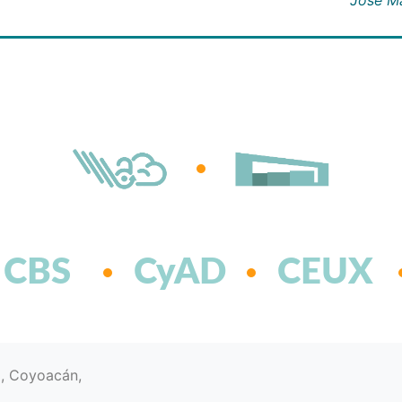
CBS
CyAD
CEUX
d, Coyoacán,