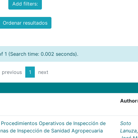
Add filters:
Ordenar resultados
of 1 (Search time: 0.002 seconds).
previous
1
next
Author
s Procedimientos Operativos de Inspección de
Soto
cinas de Inspección de Sanidad Agropecuaria
Lanuza,
José M