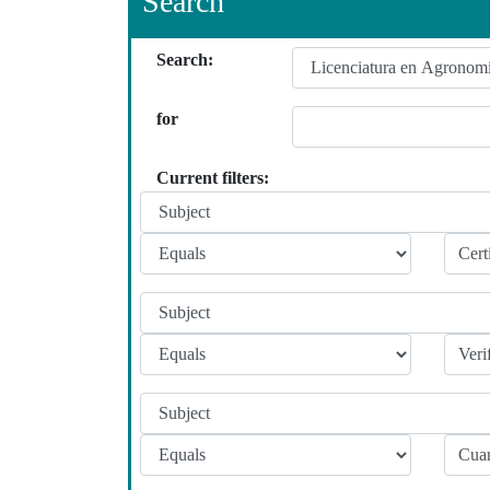
Search
Search:
for
Current filters: