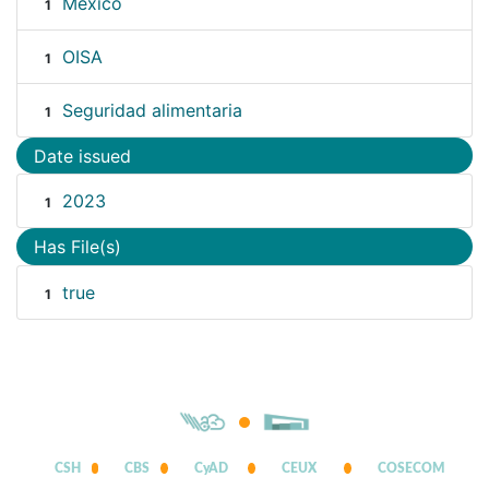
México
1
OISA
1
Seguridad alimentaria
1
Date issued
2023
1
Has File(s)
true
1
CSH
CBS
CyAD
CEUX
COSECOM