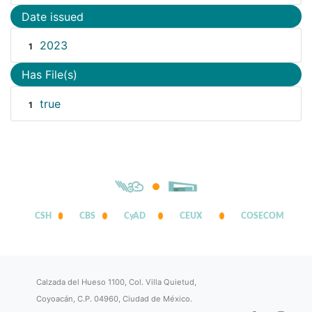
Date issued
2023
1
Has File(s)
true
1
CSH
CBS
CyAD
CEUX
COSECOM
Calzada del Hueso 1100, Col. Villa Quietud,
Coyoacán, C.P. 04960, Ciudad de México.