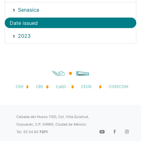
Senasica
1
Date issued
2023
1
CSH
CBS
CyAD
CEUX
COSECOM
Calzada del Hueso 1100, Col. Villa Quietud,
Coyoacán, C.P. 04960, Ciudad de México.
Tel. 55 54 83
7371