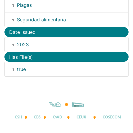
Plagas
1
Seguridad alimentaria
1
Date issued
2023
1
Has File(s)
true
1
CSH
CBS
CyAD
CEUX
COSECOM