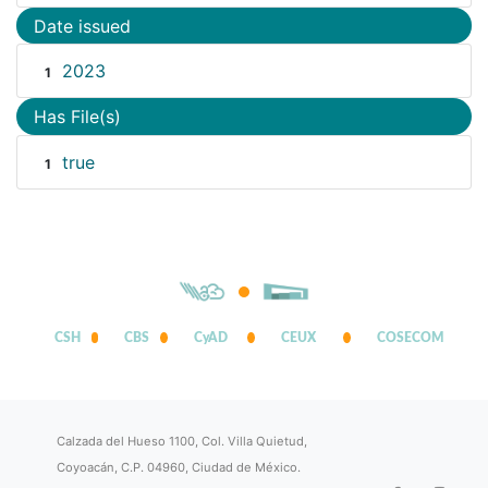
Date issued
2023
1
Has File(s)
true
1
CSH
CBS
CyAD
CEUX
COSECOM
Calzada del Hueso 1100, Col. Villa Quietud,
Coyoacán, C.P. 04960, Ciudad de México.