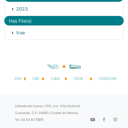
2023
1
Has File(s)
true
1
CSH
CBS
CyAD
CEUX
COSECOM
Calzada del Hueso 1100, Col. Villa Quietud,
Coyoacán, C.P. 04960, Ciudad de México.
Tel. 55 54 83
7371