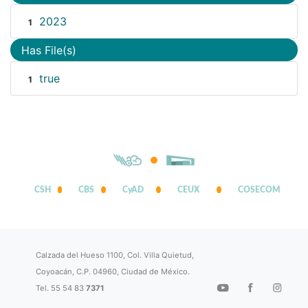
2023
1
Has File(s)
true
1
CSH
CBS
CyAD
CEUX
COSECOM
Calzada del Hueso 1100, Col. Villa Quietud,
Coyoacán, C.P. 04960, Ciudad de México.
Tel. 55 54 83
7371