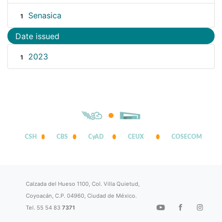
Senasica
1
Date issued
2023
1
CSH
CBS
CyAD
CEUX
COSECOM
Calzada del Hueso 1100, Col. Villa Quietud,
Coyoacán, C.P. 04960, Ciudad de México.
Tel. 55 54 83
7371