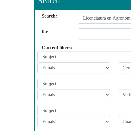
Search
Search:
for
Current filters: