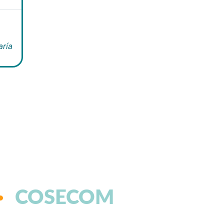
aría
COSECOM