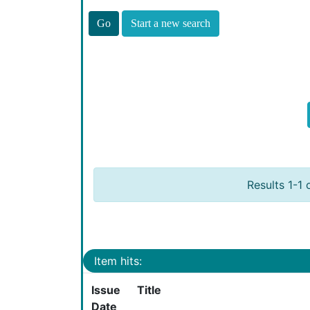
Start a new search
Results 1-1 
Item hits:
Issue
Title
Date