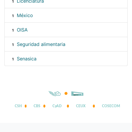
Licenciatura
1
México
1
OISA
1
Seguridad alimentaria
1
Senasica
1
CSH
CBS
CyAD
CEUX
COSECOM