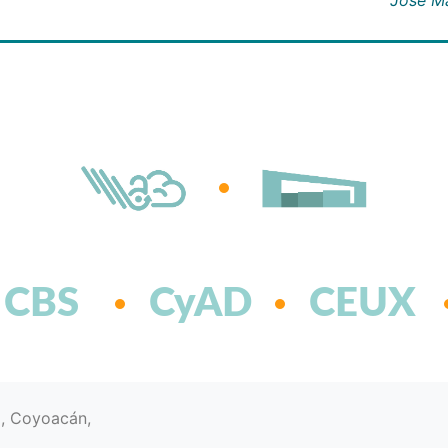
CBS
CyAD
CEUX
d, Coyoacán,