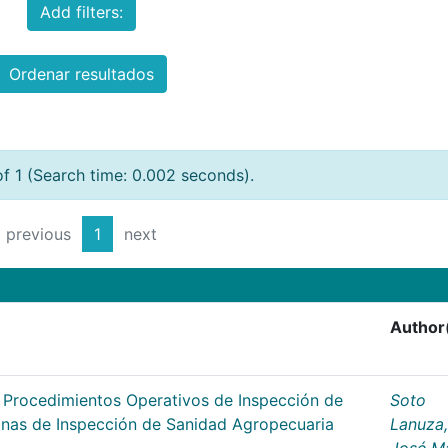
Add filters:
Ordenar resultados
of 1 (Search time: 0.002 seconds).
previous
1
next
Author
s Procedimientos Operativos de Inspección de
Soto
cinas de Inspección de Sanidad Agropecuaria
Lanuza,
José M