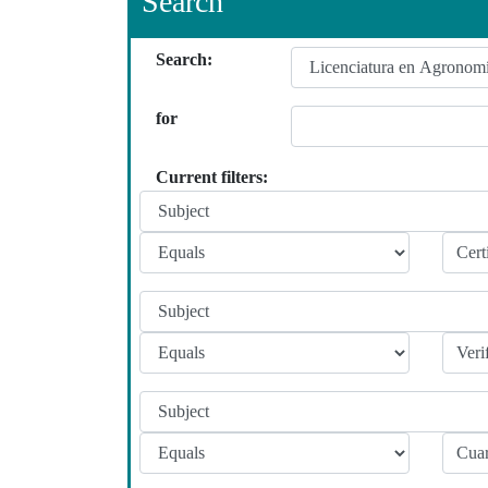
Search
Search:
for
Current filters: