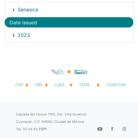
Senasica
1
Date issued
2023
1
CSH
CBS
CyAD
CEUX
COSECOM
Calzada del Hueso 1100, Col. Villa Quietud,
Coyoacán, C.P. 04960, Ciudad de México.
Tel. 55 54 83
7371