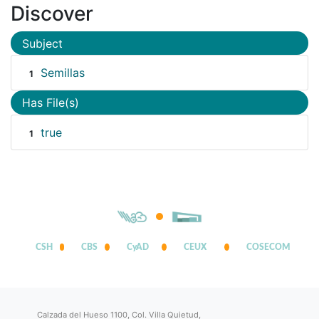
Discover
Subject
Semillas
1
Has File(s)
true
1
CSH
CBS
CyAD
CEUX
COSECOM
Calzada del Hueso 1100, Col. Villa Quietud,