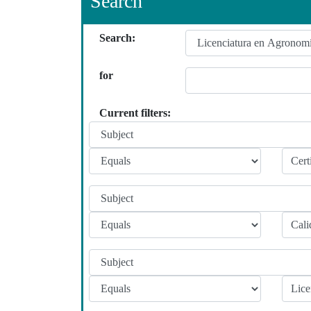
Search
Search:
for
Current filters: