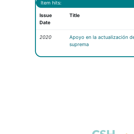
Item hits:
Issue
Title
Date
2020
Apoyo en la actualización 
suprema