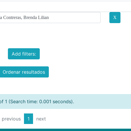
Add filters:
Ordenar resultados
of 1 (Search time: 0.001 seconds).
previous
1
next