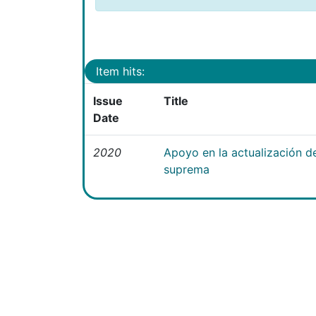
Item hits:
Issue
Title
Date
2020
Apoyo en la actualización 
suprema