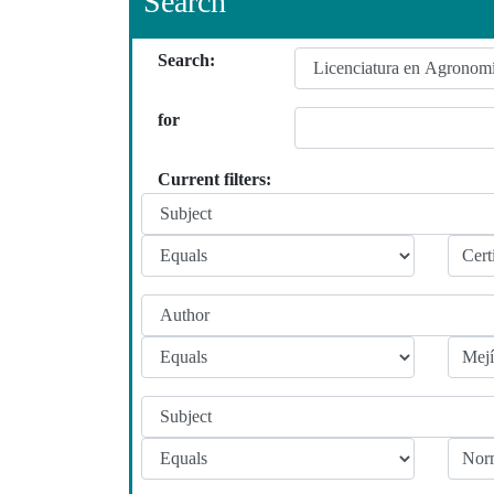
Search
Search:
for
Current filters: