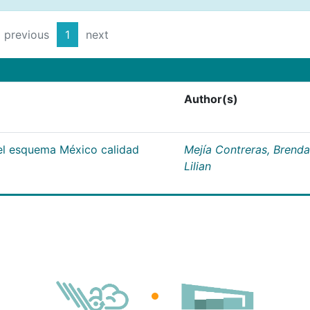
previous
1
next
Author(s)
del esquema México calidad
Mejía Contreras, Brenda
Lilian