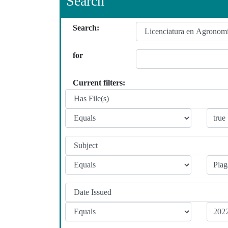
Search
Search:
for
Current filters: