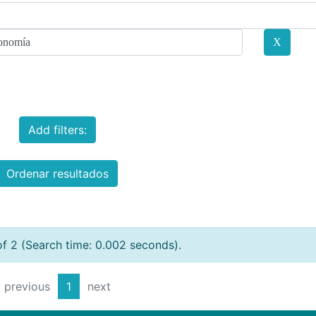
Add filters:
Ordenar resultados
of 2 (Search time: 0.002 seconds).
previous
1
next