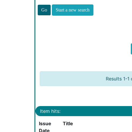
Start a new search
Results 1-1 
Item hits:
Issue
Title
Date