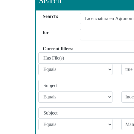
Search
Search:
for
Current filters: