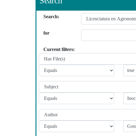
Search
Search:
for
Current filters: