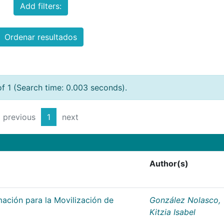
Add filters:
Ordenar resultados
of 1 (Search time: 0.003 seconds).
previous
1
next
Author(s)
rmación para la Movilización de
González Nolasco,
Kitzia Isabel