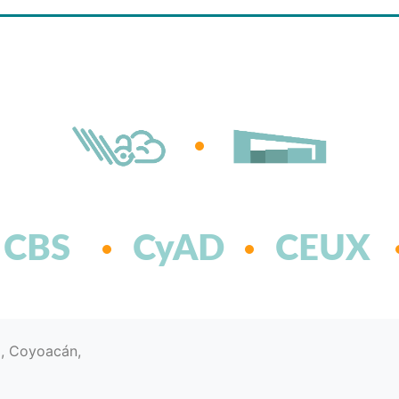
CBS
CyAD
CEUX
d, Coyoacán,