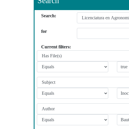
Search
Search:
for
Current filters: