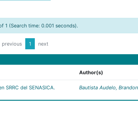
of 1 (Search time: 0.001 seconds).
previous
1
next
Author(s)
 en SRRC del SENASICA.
Bautista Audelo, Brandon