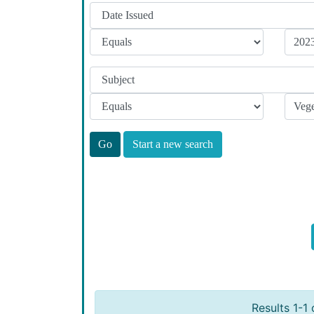
Start a new search
Results 1-1 