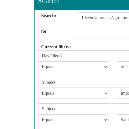
Search
Search:
for
Current filters: