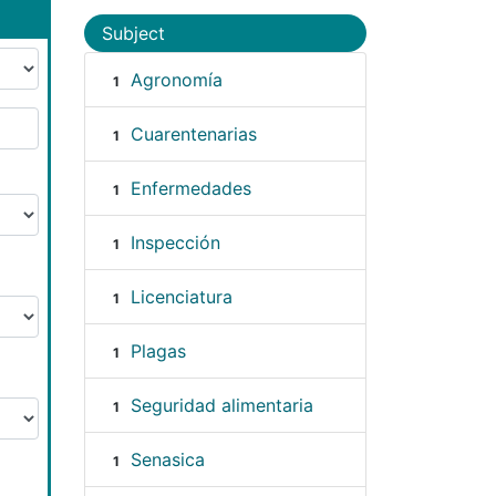
Subject
Agronomía
1
Cuarentenarias
1
Enfermedades
1
Inspección
1
Licenciatura
1
Plagas
1
Seguridad alimentaria
1
Senasica
1