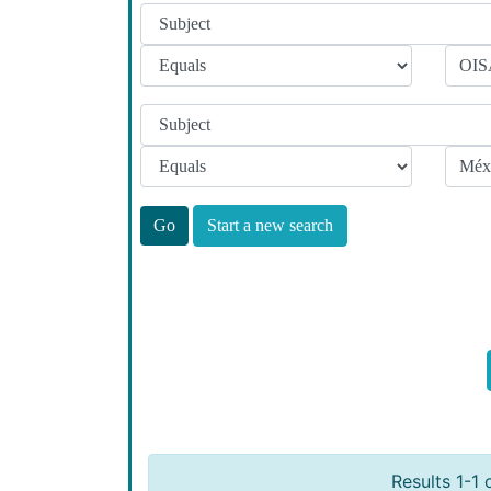
Start a new search
Results 1-1 