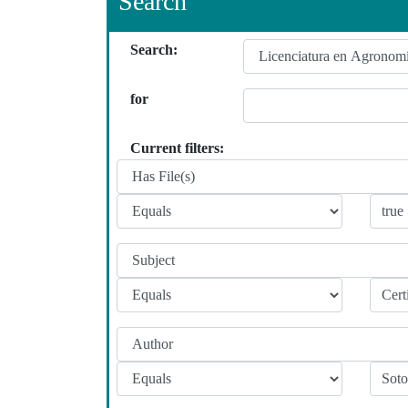
Search
Search:
for
Current filters: