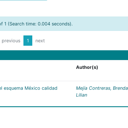
of 1 (Search time: 0.004 seconds).
previous
1
next
Author(s)
del esquema México calidad
Mejía Contreras, Brenda
Lilian