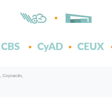
CBS
CyAD
CEUX
d, Coyoacán,