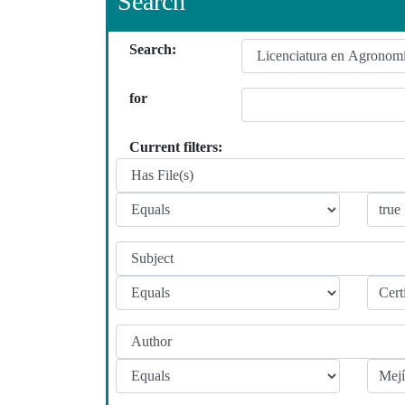
Search
Search:
for
Current filters: