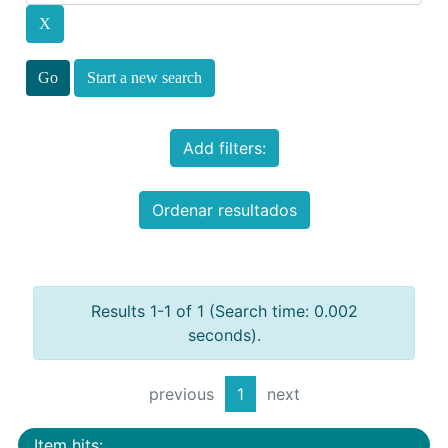
Start a new search
Add filters:
Ordenar resultados
Results 1-1 of 1 (Search time: 0.002
seconds).
previous
1
next
Item hits: