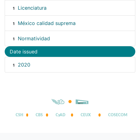
Licenciatura
1
México calidad suprema
1
Normatividad
1
Date issued
2020
1
CSH
CBS
CyAD
CEUX
COSECOM