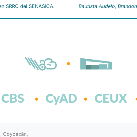
 en SRRC del SENASICA.
Bautista Audelo, Brandon
CBS
CyAD
CEUX
d, Coyoacán,