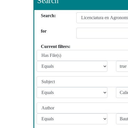
Search
Search:
for
Current filters: