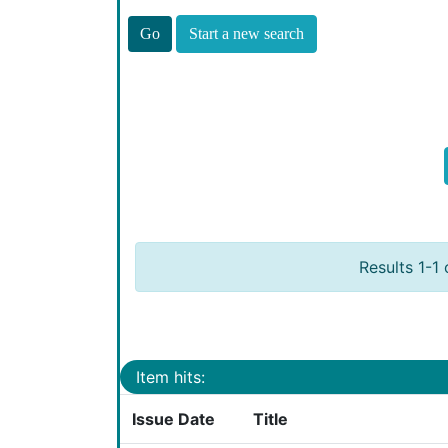
Start a new search
Results 1-1 
Item hits:
Issue Date
Title