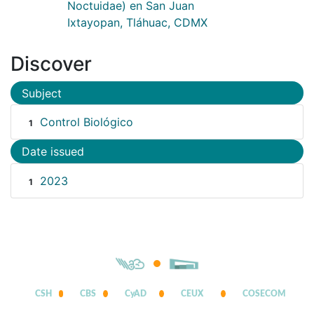
Noctuidae) en San Juan
Ixtayopan, Tláhuac, CDMX
Discover
Subject
Control Biológico
1
Date issued
2023
1
CSH
CBS
CyAD
CEUX
COSECOM