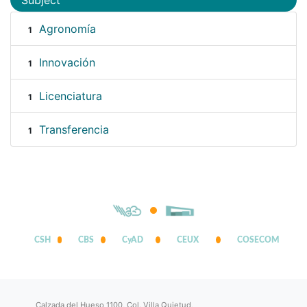
Subject
Agronomía
1
Innovación
1
Licenciatura
1
Transferencia
1
CSH
CBS
CyAD
CEUX
COSECOM
Calzada del Hueso 1100, Col. Villa Quietud,