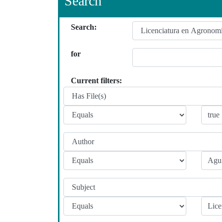
Search
Search:
for
Current filters: