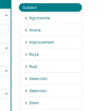
Subject
Agronomía
1
Avena
1
Improvement
1
Roya
1
Rust
1
Selección
1
Selection
1
Stem
1