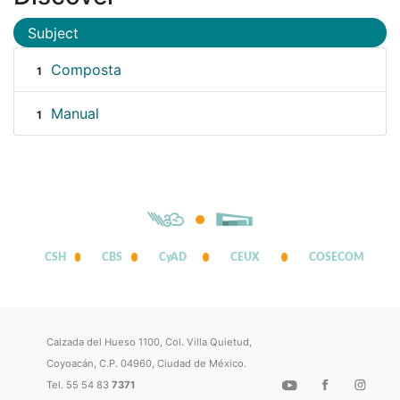
Subject
Composta
1
Manual
1
CSH
CBS
CyAD
CEUX
COSECOM
Calzada del Hueso 1100, Col. Villa Quietud,
Coyoacán, C.P. 04960, Ciudad de México.
Tel. 55 54 83
7371