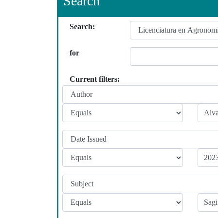
Search
Search:
for
Current filters: