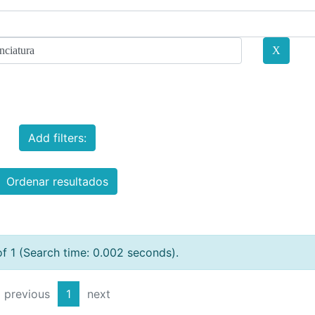
Add filters:
Ordenar resultados
of 1 (Search time: 0.002 seconds).
previous
1
next