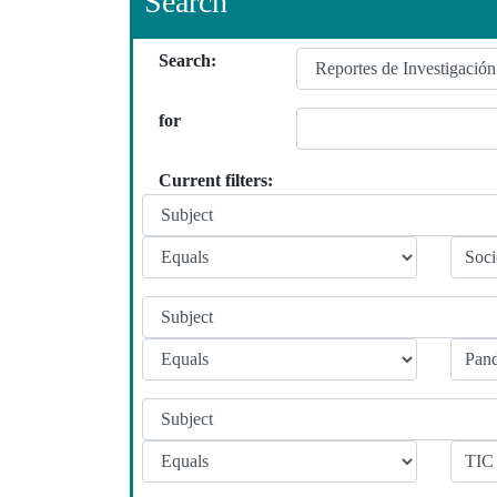
Search
Search:
for
Current filters: