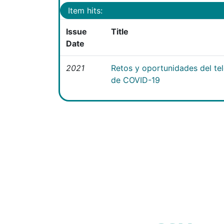
Item hits:
Issue
Title
Date
2021
Retos y oportunidades del te
de COVID-19