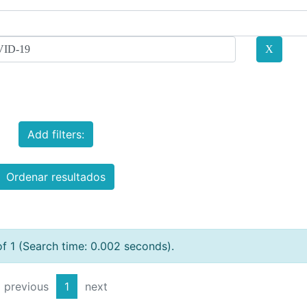
Add filters:
Ordenar resultados
of 1 (Search time: 0.002 seconds).
previous
1
next