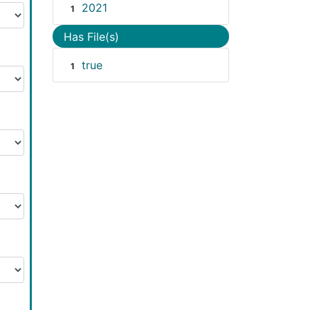
2021
1
Has File(s)
true
1