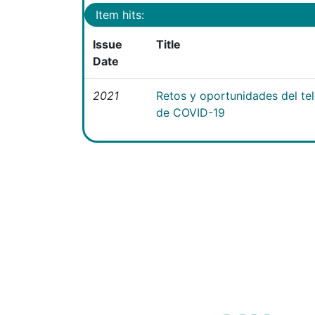
Item hits:
Issue
Title
Date
2021
Retos y oportunidades del te
de COVID-19