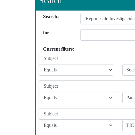
Search
Search:
for
Current filters: