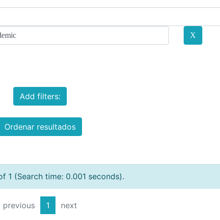
Add filters:
Ordenar resultados
of 1 (Search time: 0.001 seconds).
previous
1
next