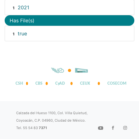
2021
1
Has File(s)
true
1
CSH
CBS
CyAD
CEUX
COSECOM
Calzada del Hueso 1100, Col. Villa Quietud,
Coyoacán, C.P. 04960, Ciudad de México.
Tel. 55 54 83
7371