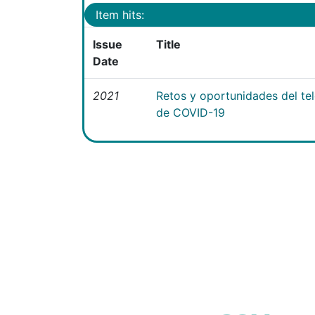
Item hits:
Issue
Title
Date
2021
Retos y oportunidades del te
de COVID-19