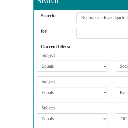
Search
Search:
for
Current filters: