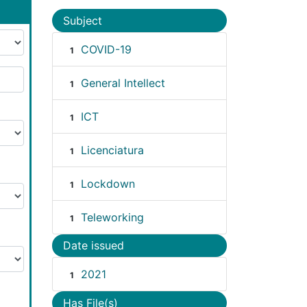
Subject
COVID-19
1
General Intellect
1
ICT
1
Licenciatura
1
Lockdown
1
Teleworking
1
Date issued
2021
1
Has File(s)