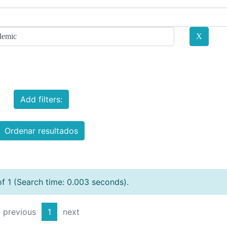
Add filters:
Ordenar resultados
of 1 (Search time: 0.003 seconds).
previous
1
next