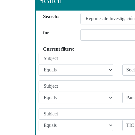
Search
Search:
for
Current filters: