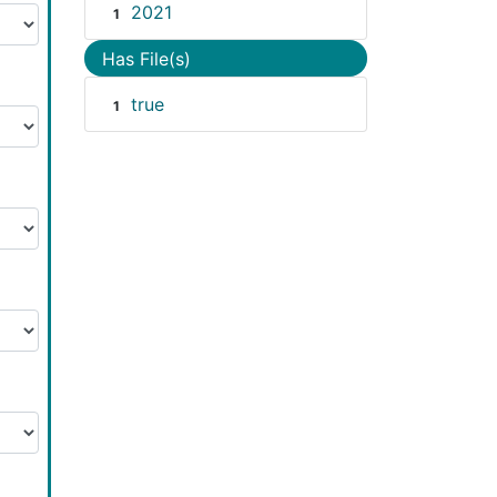
2021
1
Has File(s)
true
1