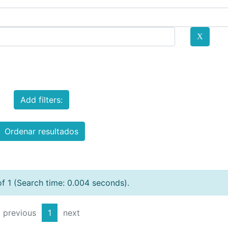
Add filters:
Ordenar resultados
of 1 (Search time: 0.004 seconds).
previous
1
next