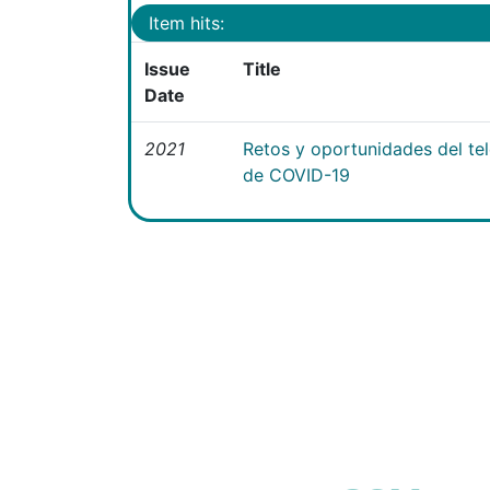
Item hits:
Issue
Title
Date
2021
Retos y oportunidades del te
de COVID-19