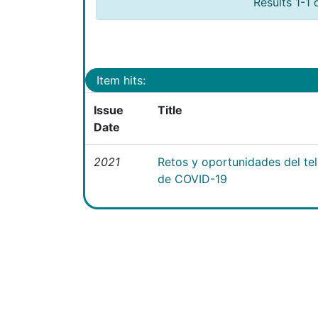
Results 1-1 
Item hits:
Issue
Title
Date
2021
Retos y oportunidades del te
de COVID-19