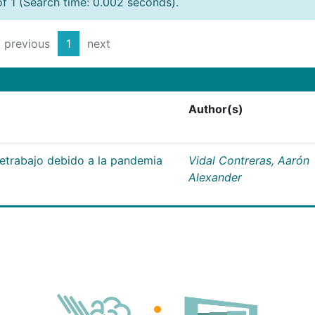
of 1 (Search time: 0.002 seconds).
previous
1
next
Author(s)
letrabajo debido a la pandemia
Vidal Contreras, Aarón
Alexander