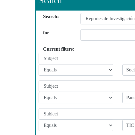
Search
Search:
for
Current filters: