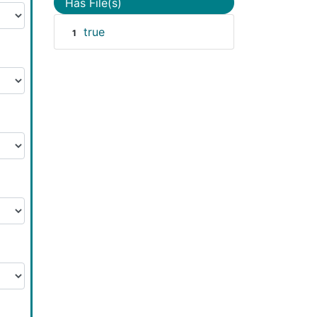
Has File(s)
true
1