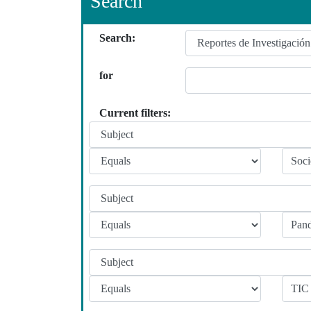
Search
Search:
for
Current filters: