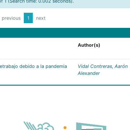
of 1 (Search time: 0.002 seconds).
previous
1
next
Author(s)
letrabajo debido a la pandemia
Vidal Contreras, Aarón
Alexander