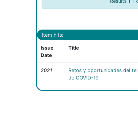
Results 1-1 
Item hits:
Issue
Title
Date
2021
Retos y oportunidades del te
de COVID-19