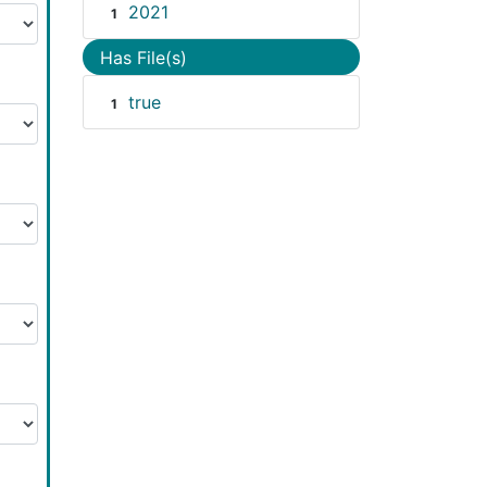
2021
1
Has File(s)
true
1