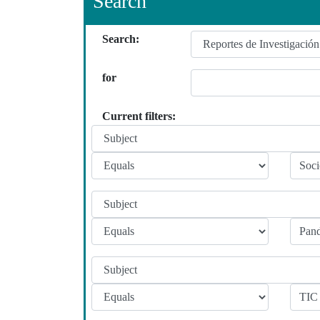
Search
Search:
for
Current filters: