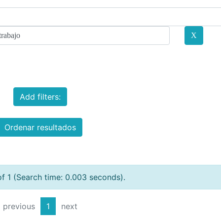
Add filters:
Ordenar resultados
of 1 (Search time: 0.003 seconds).
previous
1
next