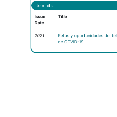
Item hits:
Issue
Title
Date
2021
Retos y oportunidades del te
de COVID-19