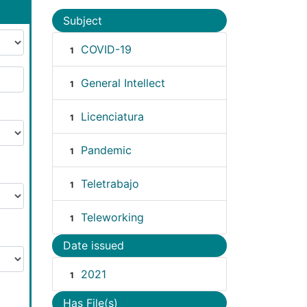
Subject
COVID-19
1
General Intellect
1
Licenciatura
1
Pandemic
1
Teletrabajo
1
Teleworking
1
Date issued
2021
1
Has File(s)