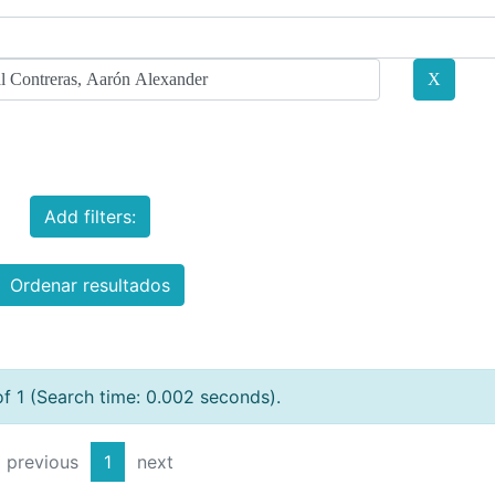
Add filters:
Ordenar resultados
of 1 (Search time: 0.002 seconds).
previous
1
next