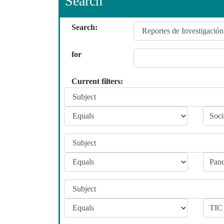
Search
Search:
for
Current filters: