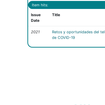
Item hits:
Issue
Title
Date
2021
Retos y oportunidades del te
de COVID-19