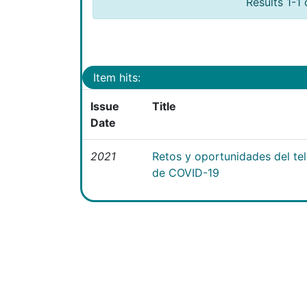
Results 1-1 
Item hits:
Issue
Title
Date
2021
Retos y oportunidades del te
de COVID-19