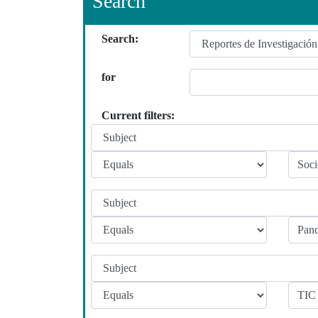
Search
Search:
for
Current filters: