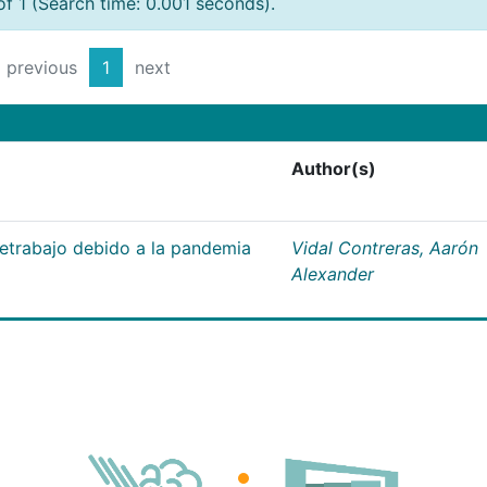
of 1 (Search time: 0.001 seconds).
previous
1
next
Author(s)
letrabajo debido a la pandemia
Vidal Contreras, Aarón
Alexander