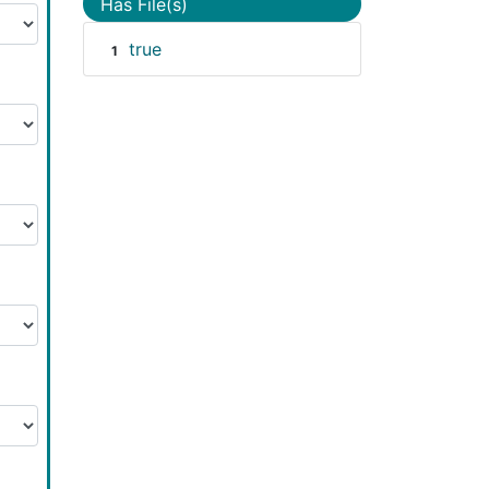
Has File(s)
true
1