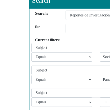
Search
Search:
for
Current filters: