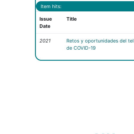
Item hits:
Issue
Title
Date
2021
Retos y oportunidades del te
de COVID-19