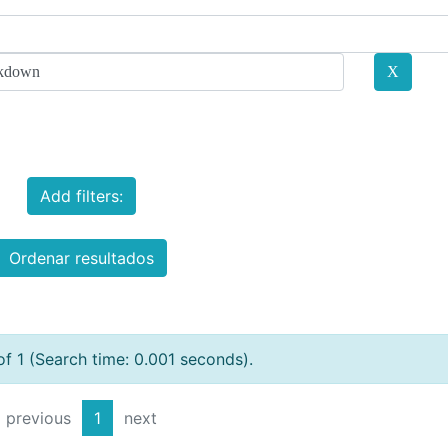
Add filters:
Ordenar resultados
of 1 (Search time: 0.001 seconds).
previous
1
next