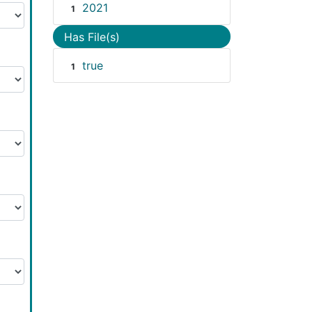
2021
1
Has File(s)
true
1